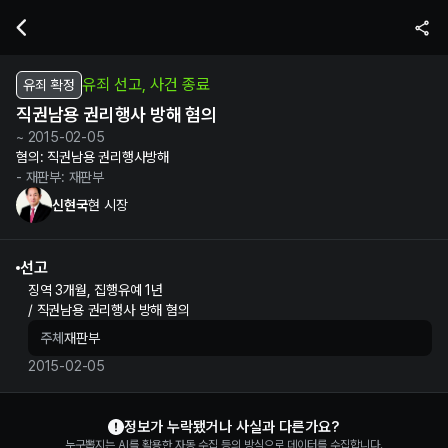
신현국 현 시장의 직권남용 권리행사 방해 혐의 수사 및 재판 정보 | 누
유죄 선고, 사건 종료
유죄 확정
직권남용 권리행사 방해 혐의
~ 2015-02-05
혐의:
직권남용 권리행사방해
- 재판부:
재판부
신현국
현 시장
선고
징역 3개월, 집행유예 1년
/ 직권남용 권리행사 방해 혐의
주체
재판부
2015-02-05
신현국 정보 제보
정보가 누락됐거나 사실과 다른가요?
누구뽑지는 AI를 활용한 자동 수집 등의 방식으로 데이터를 수집합니다.