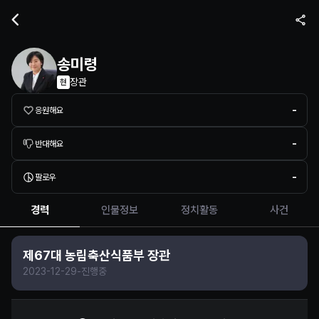
정치인 프로필 정보
송미령
장관
현
-
응원해요
-
반대해요
-
팔로우
경력
인물정보
정치활동
사건
제67대 농림축산식품부 장관
2023-12-29
-
진행중
송미령 정보 제보