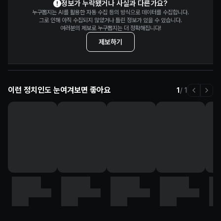
정보가 누락됐거나 사실과 다른가요?
누구뽑지는 AI를 활용한 자동 수집 등의 방식으로 데이터를 수집합니다.
그로 인해 아직 수집되지 않았거나 틀린 정보가 있을 수 있습니다.
여러분의 제보로 누구뽑지는 더 정확해집니다!
제보하기
이런 정치인도 눈여겨보면 좋아요
1
/
1
정치인
정치인
정치인
정치인
정
이름
직책, 정당명
이름
직책, 정당명
이름
직책, 정당명
이름
직책, 정당명
이
직책
직책
직책
직책
직책
직