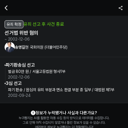
송영길 현 국회의원의 선거법 위반 혐의 수사 및 재판 정보 | 누구뽑지
유죄 선고 후 사건 종료
유죄 확정
선거법 위반 혐의
~ 2002-12-06
송영길
현 국회의원 (더불어민주당)
파기환송심 선고
벌금 80만 원 / 서울고등법원 형사1부
2002-12-06
3심 선고
파기 환송 / 원심의 유죄 부분과 면소 판결 부분 중 일부 / 대법원 제1부
2002-09-24
송영길 정보 제보
정보가 누락됐거나 사실과 다른가요?
누구뽑지는 AI를 활용한 자동 수집 등의 방식으로 데이터를 수집합니다.
그로 인해 아직 수집되지 않았거나 틀린 정보가 있을 수 있습니다.
여러분의 제보로 누구뽑지는 더 정확해집니다!