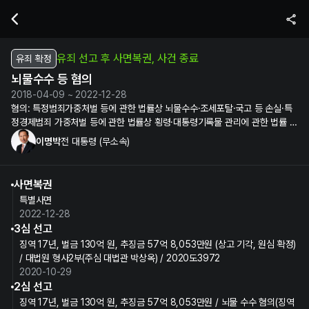
이명박 전 대통령의 뇌물수수 등 혐의 수사 및 재판 정보 | 누구뽑지
유죄 선고 후 사면복권, 사건 종료
유죄 확정
뇌물수수 등 혐의
2018-04-09 ~ 2022-12-28
혐의:
특정범죄가중처벌 등에 관한 법률상 뇌물수수·조세포탈·국고 등 손실·특
정경제범죄 가중처벌 등에 관한 법률상 횡령·대통령기록물 관리에 관한 법률 위
반·정치자금법 위반·직권남용 권리행사방해 등
이명박
전 대통령 (무소속)
사면복권
특별사면
2022-12-28
3심 선고
징역 17년, 벌금 130억 원, 추징금 57억 8,053만원 (상고 기각, 원심 확정)
/ 대법원 형사2부(주심 대법관 박상옥) / 2020도3972
2020-10-29
2심 선고
징역 17년, 벌금 130억 원, 추징금 57억 8,053만원 / 뇌물 수수 혐의(징역