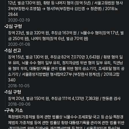
12년, 벌금 130억 원), 횡령 등 나머지 혐의 (징역 5년) / 서울고등법원 형사
3부(부장판사 조영철) → 형사1부(부장판사 김인겸 → 정준영) / 2018노
2844
2020-02-19
2심 구형
징역 23년, 벌금 320억 원, 추징금 163억 원 / 뇌물수수 혐의(징역 17년, 벌
금 250억 원), 나머지 혐의(징역 6년, 벌금 70억 원)
2020-01-08
1심 선고
징역 15년, 벌금 130억 원, 추징금 82억 7,070만 3,643원 / 횡령 혐의 일
부 유죄, 뇌물 수수 혐의 일부 유죄, 정치자금법 위반 혐의 일부 유죄, 직권남
용 혐의 무죄, 대통령기록물 관리 법률 위반 혐의 공소기각, 조세포탈 혐의 공
소기각 / 서울중앙지방법원 형사합의27부 (부장판사 정계선) / 2018고합
340
2018-10-05
1심 구형
징역 20년, 벌금 150억 원, 추징금 111억 4,131만 7,383원 / 한동훈 검사
2018-09-06
구속 기소
특정범죄가중처벌 등에 관한 법률상 뇌물수수·조세포탈·국고 등 손실·특정경
제범죄 가중처벌 등에 관한 법률상 횡령·대통령기록물 관리에 관한 법률 위반
·정치자금법 위반·직권남용 권리행사방해 등 혐의 / 서울중앙지검 특수2부