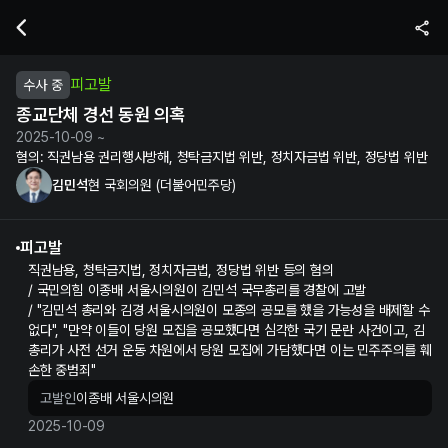
김민석 현 국회의원의 종교단체 경선 동원 의혹 수사 및 재판 정보 | 누
피고발
수사 중
종교단체 경선 동원 의혹
2025-10-09 ~
혐의:
직권남용 권리행사방해, 청탁금지법 위반, 정치자금법 위반, 정당법 위반
김민석
현 국회의원 (더불어민주당)
피고발
직권남용, 청탁금지법, 정치자금법, 정당법 위반 등의 혐의
/ 국민의힘 이종배 서울시의원이 김민석 국무총리를 경찰에 고발
/ "김민석 총리와 김경 서울시의원이 모종의 공모를 했을 가능성을 배제할 수
없다", "만약 이들이 당원 모집을 공모했다면 심각한 국기 문란 사건이고, 김
총리가 사전 선거 운동 차원에서 당원 모집에 가담했다면 이는 민주주의를 훼
손한 중범죄"
고발인
이종배 서울시의원
2025-10-09