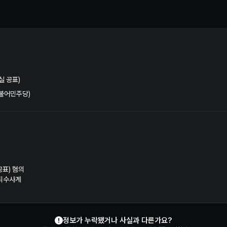
거법 위반 혐의 수사 및 재판 정보 | 누구뽑지
실 공표)
더불어민주당)
표) 혐의
죄수사계
정보가 누락됐거나 사실과 다른가요?