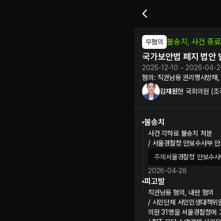
김재원 현 국회의원의 국가보
불송치, 사건 종료
무혐의
국가보안법 폐지 법안 
2025-12-10 ~ 2026-04-
혐의:
직권남용 권리행사방해,
김재원
현 국회의원 (조
불송치
사건 각하로 불송치 처분
/ 서울경찰청 안보수사부 
주체
서울경찰청 안보수사
2026-04-28
피고발
직권남용 혐의, 내란 혐의
/ 시민단체 서민민생대책위원
의원 31명을 서울경찰청에 