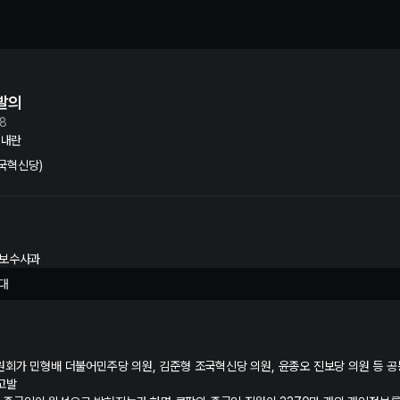
안법 폐지 법안 발의 수사 및 재판 정보 | 누구뽑지
발의
28
 내란
국혁신당)
안보수사과
대
회가 민형배 더불어민주당 의원, 김준형 조국혁신당 의원, 윤종오 진보당 의원 등 
고발