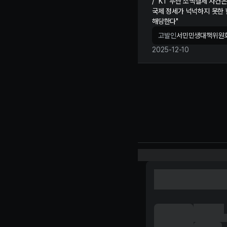
/ "KT 무단 소액결제 사
국제 정세가 넉넉하지 못한 
해당한다"
고발인
서민민생대책위원
2025-12-10
김재원 정보 제보