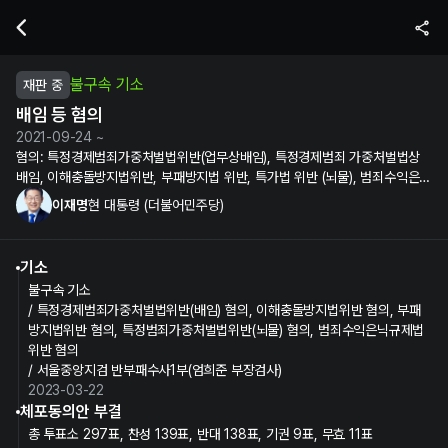
이재명 현 대통령의 배임 등 혐의 수사 및 재판 정보 | 누구뽑지
불구속 기소
재판 중
배임 등 혐의
2021-09-24 ~
혐의:
특정경제범죄가중처벌법위반(업무상배임), 특정경제범죄 가중처벌법상
배임, 이해충돌방지법위반, 부패방지법 위반, 특가법 위반 (뇌물), 범죄수익은닉
규제법위반
이재명
현 대통령 (더불어민주당)
기소
불구속 기소
/ 특정경제범죄가중처벌법위반(배임) 혐의, 이해충돌방지법위반 혐의, 부패
방지법위반 혐의, 특정범죄가중처벌법위반(뇌물) 혐의, 범죄수익은닉규제법
위반 혐의
/ 서울중앙지검 반부패수사1부(엄희준 부장검사)
2023-03-22
체포동의안 부결
총 투표소 297표, 찬성 139표, 반대 138표, 기권 9표, 무효 11표