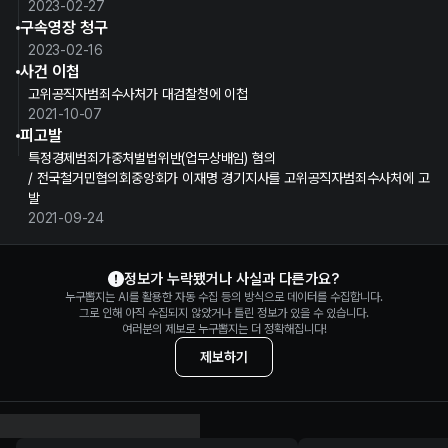
2023-02-27
구속영장 청구
2023-02-16
사건 이첩
고위공직자범죄수사처가 대검찰청에 이첩
2021-10-07
피고발
특정경제범죄가중처벌법위반(업무상배임) 혐의
/ 전국철거민협의회중앙회가 이재명 경기지사를 고위공직자범죄수사처에 고
발
2021-09-24
이재명 정보 제보
정보가 누락됐거나 사실과 다른가요?
누구뽑지는 AI를 활용한 자동 수집 등의 방식으로 데이터를 수집합니다.
그로 인해 아직 수집되지 않았거나 틀린 정보가 있을 수 있습니다.
여러분의 제보로 누구뽑지는 더 정확해집니다!
제보하기