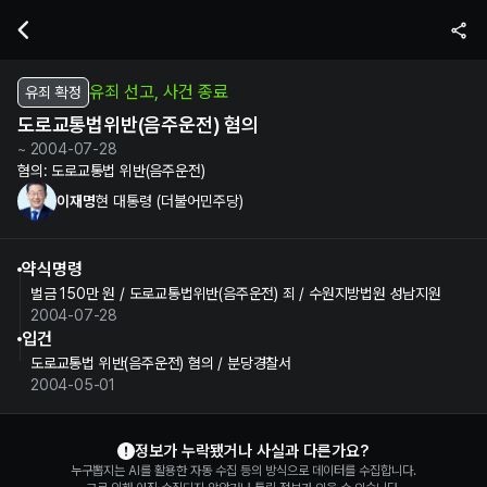
이재명 현 대통령의 도로교통법위반(음주운전) 혐의 수사 및 재판 정보 |
유죄 선고, 사건 종료
유죄 확정
도로교통법위반(음주운전) 혐의
~ 2004-07-28
혐의:
도로교통법 위반(음주운전)
이재명
현 대통령 (더불어민주당)
약식명령
벌금 150만 원 / 도로교통법위반(음주운전) 죄 / 수원지방법원 성남지원
2004-07-28
입건
도로교통법 위반(음주운전) 혐의 / 분당경찰서
2004-05-01
이재명 정보 제보
정보가 누락됐거나 사실과 다른가요?
누구뽑지는 AI를 활용한 자동 수집 등의 방식으로 데이터를 수집합니다.