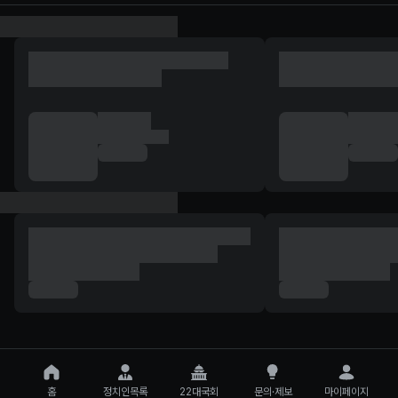
홈
정치인목록
22대국회
문의·제보
마이페이지