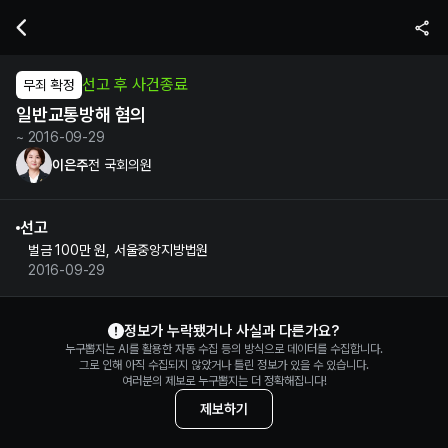
이은주 전 국회의원의 일반교통방해 혐의 수사 및 재판 정보 | 누구뽑지
선고 후 사건종료
무죄 확정
일반교통방해 혐의
~ 2016-09-29
이은주
전 국회의원
선고
벌금 100만 원, 서울중앙지방법원
2016-09-29
이은주 정보 제보
정보가 누락됐거나 사실과 다른가요?
누구뽑지는 AI를 활용한 자동 수집 등의 방식으로 데이터를 수집합니다.
그로 인해 아직 수집되지 않았거나 틀린 정보가 있을 수 있습니다.
여러분의 제보로 누구뽑지는 더 정확해집니다!
제보하기