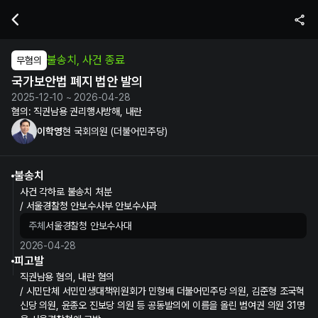
이학영 현 국회의원의 국가보안법 폐지 법안 발의 수사 및 재판 정보 | 
불송치, 사건 종료
무혐의
국가보안법 폐지 법안 발의
2025-12-10 ~ 2026-04-28
혐의:
직권남용 권리행사방해, 내란
이학영
현 국회의원 (더불어민주당)
불송치
사건 각하로 불송치 처분
/ 서울경찰청 안보수사부 안보수사과
주체
서울경찰청 안보수사대
2026-04-28
피고발
직권남용 혐의, 내란 혐의
/ 시민단체 서민민생대책위원회가 민형배 더불어민주당 의원, 김준형 조국혁
신당 의원, 윤종오 진보당 의원 등 공동발의에 이름을 올린 범여권 의원 31명