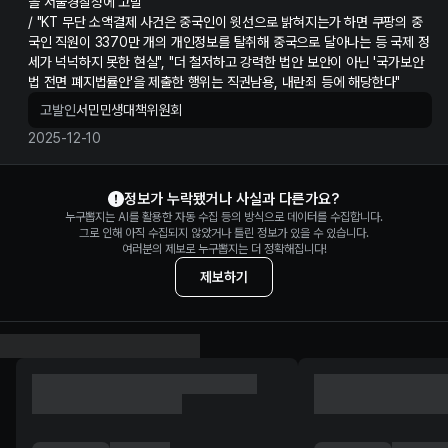
을 서울경찰청에 고발
/ "KT 무단 소액결제 사건은 중국인이 윗선으로 밝혀지는가 하면 쿠팡의 중
국인 직원이 3370만 개의 개인정보를 탈취해 중국으로 달아나는 등 국제 정
세가 넉넉하지 못한 현실", "더 철저하고 강력한 법안 보안이 아닌 '국가보안
법 전면 폐지법률안'을 제출한 행위는 직권남용, 내란죄 등에 해당한다"
고발인
서민민생대책위원회
2025-12-10
이학영 정보 제보
정보가 누락됐거나 사실과 다른가요?
누구뽑지는 AI를 활용한 자동 수집 등의 방식으로 데이터를 수집합니다.
그로 인해 아직 수집되지 않았거나 틀린 정보가 있을 수 있습니다.
여러분의 제보로 누구뽑지는 더 정확해집니다!
제보하기