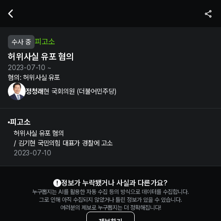
정청래 현 국회의원의 허위사실 유포 혐의 수사 및 재판 정보 | 누구뽑지
피고소
수사 중
허위사실 유포 혐의
2023-07-10 ~
혐의:
허위사실 유포
정청래
현 국회의원 (더불어민주당)
피고소
허위사실 유포 혐의
/ 김기현 국민의힘 대표가 경찰에 고소
2023-07-10
정청래 정보 제보
정보가 누락됐거나 사실과 다른가요?
누구뽑지는 AI를 활용한 자동 수집 등의 방식으로 데이터를 수집합니다.
그로 인해 아직 수집되지 않았거나 틀린 정보가 있을 수 있습니다.
여러분의 제보로 누구뽑지는 더 정확해집니다!