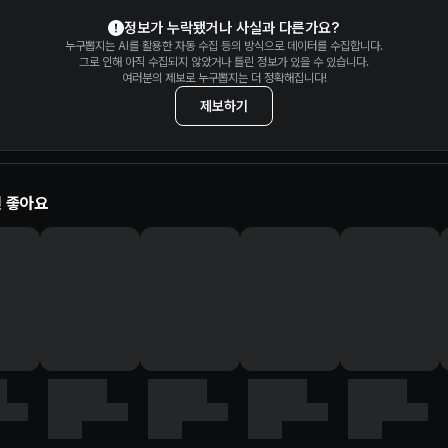
정보가 누락됐거나 사실과 다른가요?
누구뽑지는 AI를 활용한 자동 수집 등의 방식으로 데이터를 수집합니다.
그로 인해 아직 수집되지 않았거나 틀린 정보가 있을 수 있습니다.
여러분의 제보로 누구뽑지는 더 정확해집니다!
제보하기
 좋아요
정치인
정치인
정치인
정치인
정당명
이름
직책, 정당명
이름
직책, 정당명
이름
직책, 정당명
이름
직책, 정당명
직책
직책
직책
직책