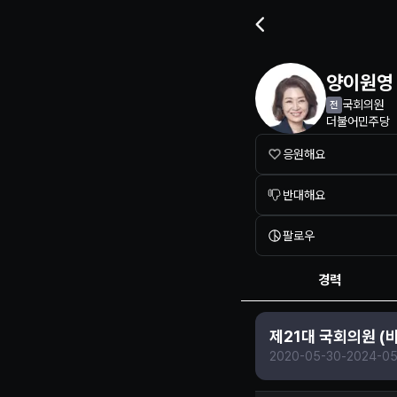
정치인 프로필 정보
양이원영
국회의원
전
더불어민주당
응원해요
반대해요
팔로우
경력
제21대 국회의원 (
2020-05-30
-
2024-05