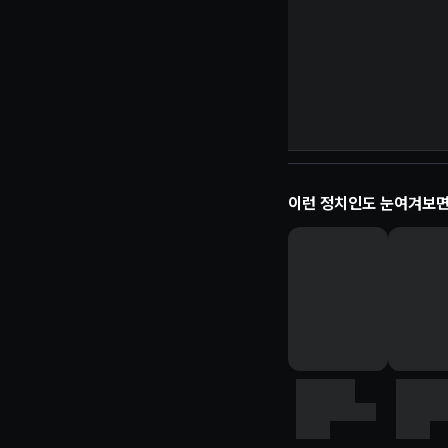
양이원영 정보 제보
이런 정치인도 눈여겨보면
정치인
정치인
이름
직책, 정당명
이름
직책, 
직책
직책