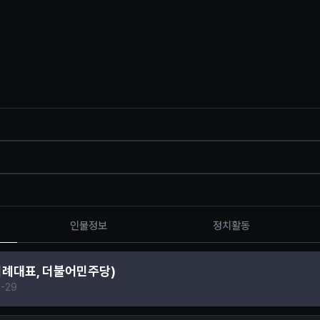
인물정보
정치활동
비례대표, 더불어민주당)
-29