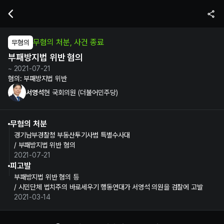
서영석 현 국회의원의 부패방지법 위반 혐의 수사 및 재판 정보 | 누구뽑
무혐의 처분, 사건 종료
무혐의
부패방지법 위반 혐의
~ 2021-07-21
혐의:
부패방지법 위반
서영석
현 국회의원 (더불어민주당)
무혐의 처분
경기남부경찰청 부동산투기사범 특별수사대
/ 부패방지법 위반 혐의
2021-07-21
피고발
부패방지법 위반 혐의 등
/ 시민단체 법치주의 바로세우기 행동연대가 서영석 의원을 검찰에 고발
2021-03-14
서영석 정보 제보