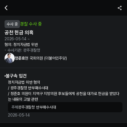
정준호 현 국회의원의 공천 헌금 의혹 수사 및 재판 정보 | 누구뽑지
경찰 수사 중
수사 중
공천 헌금 의혹
2026-05-14 ~
혐의:
정치자금법 위반
- 수사기관:
광주경찰청
정준호
현 국회의원 (더불어민주당)
불구속 입건
정치자금법 위반 혐의
/ 광주경찰청 반부패수사대
/ 정준호 의원이 지역구 지방의원 후보들에게 공천을 대가로 헌금을 받았다
는 내용의 고발 관련
주체
광주경찰청 반부패수사대
2026-05-14
정준호 정보 제보