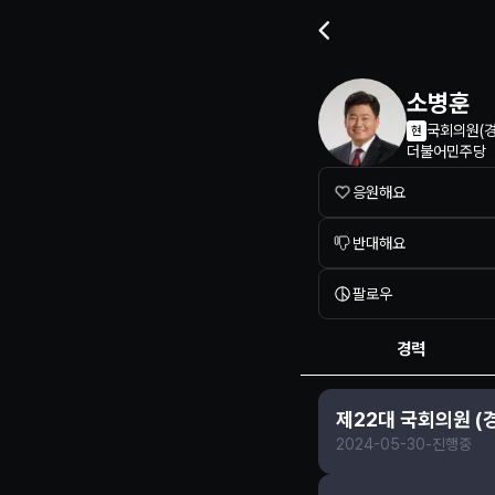
정치인 프로필 정보
소병훈
국회의원
(
경
현
더불어민주당
응원해요
반대해요
팔로우
경력
제22대 국회의원 (
2024-05-30
-
진행중