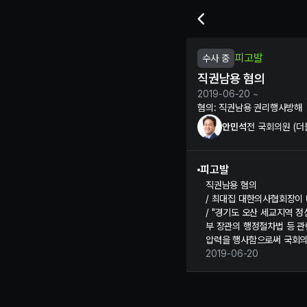
안민석 전 국회의원의 직권남용
피고발
수사 중
직권남용 혐의
2019-06-20 ~
혐의:
직권남용 권리행사방해
안민석
전 국회의원 (
피고발
직권남용 혐의
/ 최대집 대한의사협회장이
/ "경기도 오산 세교지역 
부 장관의 행정절차법 등 
압력을 행사함으로써 국회의
2019-06-20
안민석 정보 제보