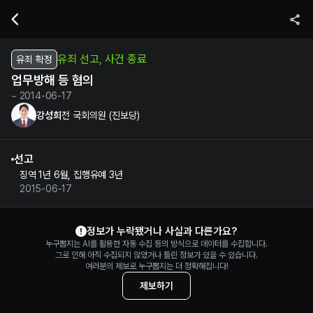
강성희 전 국회의원의 업무방해 등 혐의 수사 및 재판 정보 | 누구뽑지
유죄 선고, 사건 종료
유죄 확정
업무방해 등 혐의
~ 2014-06-17
강성희
전 국회의원 (진보당)
선고
징역 1년 6월, 집행유예 3년
2015-06-17
강성희 정보 제보
정보가 누락됐거나 사실과 다른가요?
누구뽑지는 AI를 활용한 자동 수집 등의 방식으로 데이터를 수집합니다.
그로 인해 아직 수집되지 않았거나 틀린 정보가 있을 수 있습니다.
여러분의 제보로 누구뽑지는 더 정확해집니다!
제보하기