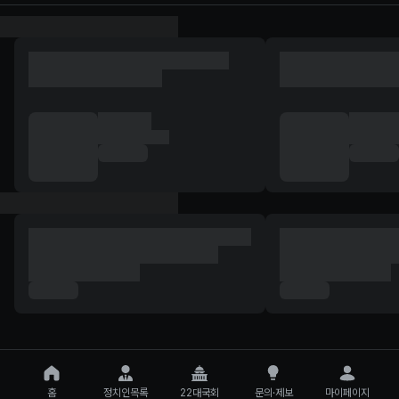
홈
정치인목록
22대국회
문의·제보
마이페이지