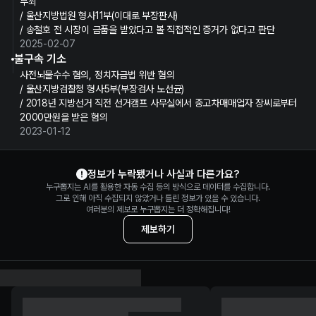
무죄
/ 울산지방법원 형사11부(이대로 부장판사)
/ 송철호 전 시장이 금품을 받았다고 볼 직접적인 증거가 없다고 판단
2025-02-07
불구속 기소
사전뇌물수수 혐의, 정치자금법 위반 혐의
/ 울산지방검찰청 형사5부(부장검사 노선균)
/ 2018년 지방선거 직전 선거캠프 사무실에서 중고차매매업자 장씨로부터
2000만원을 받은 혐의
2023-01-12
송철호 정보 제보
정보가 누락됐거나 사실과 다른가요?
누구뽑지는 AI를 활용한 자동 수집 등의 방식으로 데이터를 수집합니다.
그로 인해 아직 수집되지 않았거나 틀린 정보가 있을 수 있습니다.
여러분의 제보로 누구뽑지는 더 정확해집니다!
제보하기