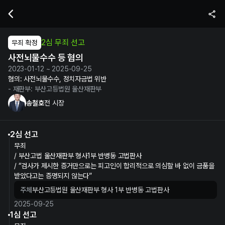
송철호 전 시장의 사전뇌물수수 등 혐의 수사 및 재판 정보 | 누구뽑지
2심 무죄 선고
무죄 확정
사전뇌물수수 등 혐의
2023-01-12 ~ 2025-09-25
혐의:
사전뇌물수수, 정치자금법 위반
- 재판부:
부산고등법원 울산재판부
송철호
전 시장
2심 선고
무죄
/ 부산고법 울산재판부 형사1부 반병동 고법판사
/ “검사가 제시한 증거만으로는 피고인이 합리적으로 의심할 바 없이 금품을
받았다고는 증명되지 않는다”
주체
부산고등법원 울산재판부 형사 1부 반병동 고법판사
2025-09-25
1심 선고