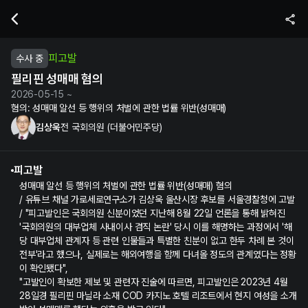
김상욱 전 국회의원의 필리핀 성매매 혐의 수사 및 재판 정보 | 누구뽑지
피고발
수사 중
필리핀 성매매 혐의
2026-05-15 ~
혐의:
성매매 알선 등 행위의 처벌에 관한 법률 위반(성매매)
김상욱
전 국회의원 (더불어민주당)
피고발
성매매 알선 등 행위의 처벌에 관한 법률 위반(성매매) 혐의
/ 유튜브 채널 가로세로연구소가 김상욱 울산시장 후보를 서울경찰청에 고발
/ "피고발인은 국회의원 신분이었던 지난해 8월 22일 언론을 통해 밝혀진
'국회의원의 대부업체 사내이사 겸직 논란' 당시 이를 해명하는 과정에서 '해
당 대부업체 관계자 등 관련 인물들과 특별한 친분이 없고 한두 차례 본 것이
전부'라고 했으나, 실제로는 해외여행을 함께 다녀올 정도의 관계였다는 정황
이 확인됐다",
"고발인이 확보한 제보 및 관련자 진술에 따르면, 피고발인은 2023년 4월
28일경 필리핀 마닐라 소재 COD 카지노 호텔 리조트에서 현지 여성을 소개