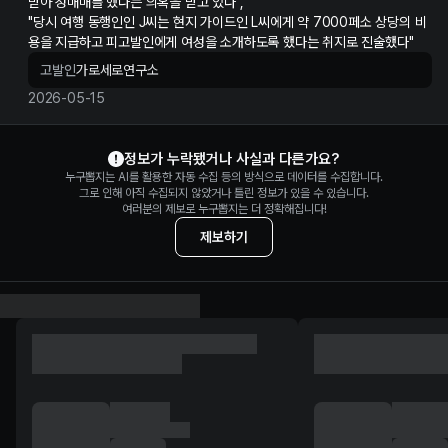
받아 성매매를 했다는 의혹을 받고 있다",
"당시 여행 동행인인 J씨는 현지 가이드인 L씨에게 약 7000페소 상당의 비
용을 지급하고 피고발인에게 여성을 소개하도록 했다는 취지로 진술했다"
고발인
가로세로연구소
2026-05-15
김상욱 정보 제보
정보가 누락됐거나 사실과 다른가요?
누구뽑지는 AI를 활용한 자동 수집 등의 방식으로 데이터를 수집합니다.
그로 인해 아직 수집되지 않았거나 틀린 정보가 있을 수 있습니다.
여러분의 제보로 누구뽑지는 더 정확해집니다!
제보하기