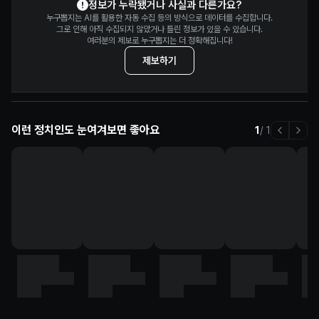
정보가 누락됐거나 사실과 다른가요?
누구뽑지는 AI를 활용한 자동 수집 등의 방식으로 데이터를 수집합니다.
그로 인해 아직 수집되지 않았거나 틀린 정보가 있을 수 있습니다.
여러분의 제보로 누구뽑지는 더 정확해집니다!
제보하기
이런 정치인도 눈여겨보면 좋아요
1
/
1
정치인
정치인
정치인
정치인
정
이름
직책, 정당명
이름
직책, 정당명
이름
직책, 정당명
이름
직책, 정당명
이
직책
직책
직책
직책
직책
직