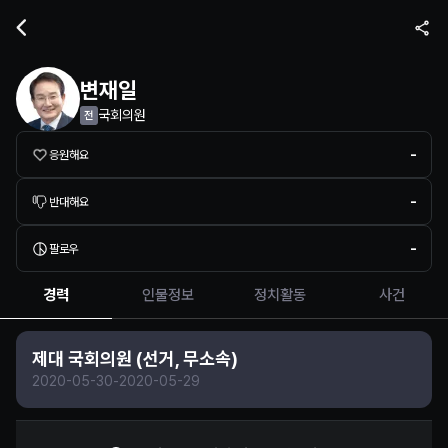
정치인 프로필 정보
변재일
국회의원
전
-
응원해요
-
반대해요
-
팔로우
경력
인물정보
정치활동
사건
제대 국회의원 (선거, 무소속)
2020-05-30
-
2020-05-29
변재일 정보 제보