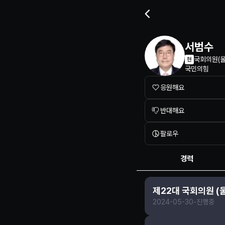
정치인 프로필 정보
서범수
국회의원
(
현
국민의힘
응원해요
반대해요
팔로우
경력
제22대 국회의원 (
2024-05-30
-
진행중