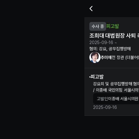
추미애 전 장관의 조희대 대법
피고발
수사 중
조희대 대법원장 사퇴 
2025-09-16 ~
혐의:
강요, 공무집행방해
추미애
전 장관 (더불어
피고발
강요죄 및 공무집행방해 혐
/ 이종배 국민의힘 서울시
고발인
이종배 서울시의원
2025-09-16
추미애 정보 제보