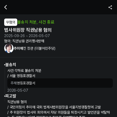
추미애 전 장관의 법사위원장 직권남용 혐의 수사 및 재판 정보 | 누구뽑
불송치 처분, 사건 종료
무혐의
법사위원장 직권남용 혐의
2025-09-26 ~ 2026-05-07
혐의:
직권남용 권리행사방해
추미애
전 장관 (더불어민주당)
불송치
사건 각하로 불송치 처분
/ 서울 영등포경찰서
주체
영등포경찰서
2026-05-07
피고발
직권남용 혐의
/ 국민의힘이 추미애 국회 법제사법위원장을 서울지방경찰청에 고발
/ 추 위원장이 법사위 회의에서 자당 의원들을 퇴장시키고 발언권을 박탈하