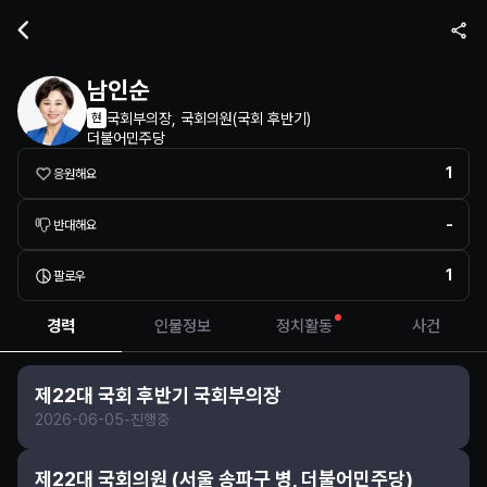
정치인 프로필 정보
남인순
국회부의장, 국회의원
(
국회 후반기
)
현
더불어민주당
1
응원해요
-
반대해요
1
팔로우
경력
인물정보
정치활동
사건
제22대 국회 후반기 국회부의장
2026-06-05
-
진행중
제22대 국회의원 (서울 송파구 병, 더불어민주당)